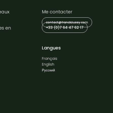
eaux
Me contacter
contact@franckzussy.com
es en
+33 (0)7 64 47 62 17
Langues
Français
English
Русский