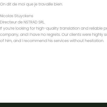
On dit de moi que je travaille bien.
Nicolas Stuyckens
Directeur de NSTRAD SRL.
If you’re looking for high-quality translation and reliabl
company, and I have no regrets. Our clients were highly sa
of him, and I recommend his services without hesitation.