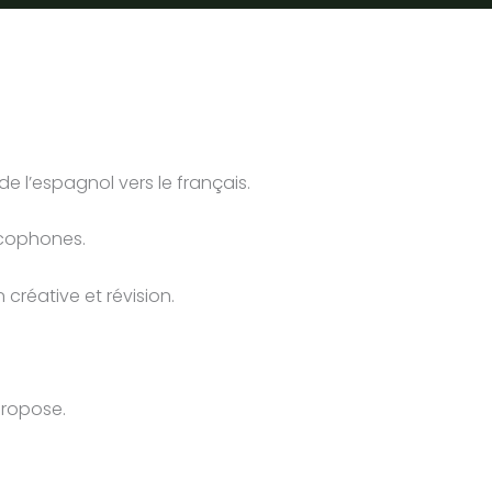
 de l’espagnol vers le français.
ancophones.
 créative et révision.
 propose.