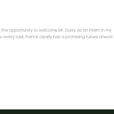
d the opportunity to welcome Mr. Zussy as an intern in my
to every task. Franck clearly has a promising future ahead